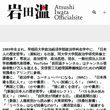
1983年生まれ。早稲田大学政治経済学部政治学科在学中に、『日本
人の歴史哲学』（展転社）を出版。同大学大学院政治学研究科修士
課程修了。専攻は、政治哲学、政治思想。現在、一般社団法人日本
学術機構代表理事。YouTube「岩田温チャンネル」はチャンネル登
録者数17万人を超える。
安倍晋三元総理国葬儀検証のための内閣府
有識者ヒアリングに
参画。
著書に、『政治学者、ユーチューバーになる』（WAC）、『日本再
建を阻む人々』（かや書房）、『いい加減にしろ！』（WAC）、
『興国と亡国』（かや書房）、『後に続くを信ず』（かや書房）、
『[新版]日本人の歴史哲学』（産経セレクト）、『バカも休み休み
言え！』（WAC）、『自民党が消滅する日』（産経新聞出版）、
『［新版］人種差別から読み解く大東亜戦争』（扶桑社新書）、
『「リベラル」はなぜ凶暴なのか?』（廣済堂出版）、『
超越する
知性
』（扶桑社新書）、『大宰相 高市早苗』（ビジネス社）など多