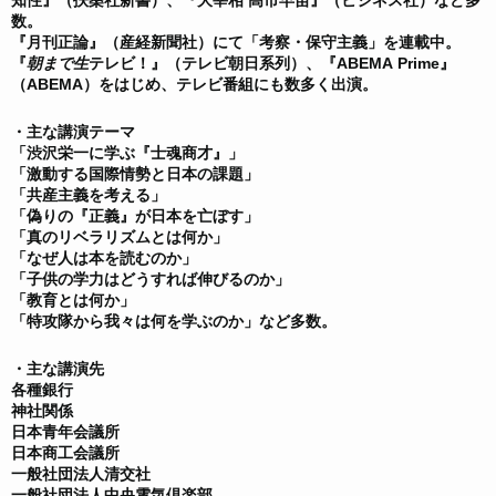
数。
『月刊正論』（産経新聞社）にて「考察・保守主義」を連載中。
『
朝まで生
テレビ！』（テレビ朝日系列）、『ABEMA Prime』
（ABEMA）をはじめ、テレビ番組にも数多く出演。
・主な講演テーマ
「渋沢栄一に学ぶ『士魂商才』」
「激動する国際情勢と日本の課題」
「共産主義を考える」
「偽りの『正義』が日本を亡ぼす」
「真のリベラリズムとは何か」
「なぜ人は本を読むのか」
「子供の学力はどうすれば伸びるのか」
「教育とは何か」
「特攻隊から我々は何を学ぶのか」など多数。
・主な講演先
各種銀行
神社関係
日本青年会議所
日本商工会議所
一般社団法人清交社
一般社団法人中央電気倶楽部