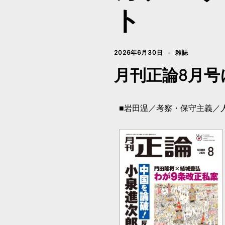
ト
2026年6月30日
雑誌
月刊正論8月
■岩田温／考察・保守主義／